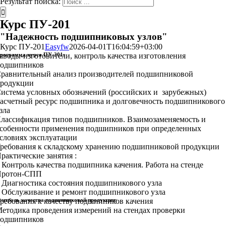
Результат поиска:
Курс ПУ-201
"Надежность подшипниковых узлов"
Курс ПУ-201
Easyfw
2026-04-01T16:04:59+03:00
рограмма курса ПУ-201:
аводы-изготовители, контроль качества изготовления
одшипников
равнительный анализ производителей подшипниковой
родукции
истема условных обозначений (российских и зарубежных)
асчетный ресурс подшипника и долговечность подшипникового
зла
лассификация типов подшипников. Взаимозаменяемость и
собенности применения подшипников при определенных
словиях эксплуатации
ребования к складскому хранению подшипниковой продукции
рактические занятия :
 Контроль качества подшипника качения. Работа на стенде
Протон-СПП
 Диагностика состояния подшипникового узла
 Обслуживание и ремонт подшипникового узла
онтроль качества подшипниковой продукции:
ребования к качеству подшипников качения
етодика проведения измерений на стендах проверки
одшипников