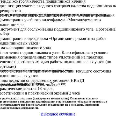
тенды контроля качества подшипников качения
рганизация участка входного контроля качества подшипников н
редприятии
етоды, технологии и инструмент обеспечения надежности подшипникового узла:
онтаж и демонтаж подшипниковых узлов. Схемы и требования
емонстрация учебного видеофильма «Монтаж/демонтаж
одшипников»
нструмент для обслуживания подшипникового узла. Программа
ыбора
емонстрация видеофильма «Организация ремонтных работ
одшипниковых узлов»
мазка подшипникового узла
плотнения подшипникового узла. Классификация и условия
рименения определенных типов уплотнений на практике
ешение практических задач работы подшипниковых узлов (по
ертежам)
иагностика текущего состояния подшипникового узла:
бзор систем мониторинга и диагностики текущего состояния
одшипниковых узлов
иды дефектов определяемых методами НКиТД
еоретическая подготовка — 20 часов;
родолжительность 40 ак. часов:
орма обучения: очная
рактические занятия 18 часов;
еоретический и практический экзамен 2 часа
о результатам экзамена (электронное тестирование) Слушателю выдается
достоверение о повышении квалификации установленного образца по программе
ополнительного профессионального образования на основании Лицензии на
бразовательную деятельность
Выездное обучение