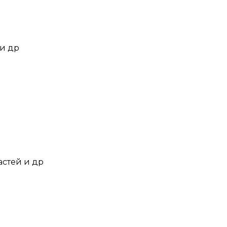
 и др
астей и др