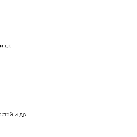
 и др
астей и др