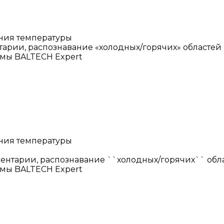
ения температуры
тарии, распознавание «холодных/горячих» областей
мы BALTECH Expert
ения температуры
ентарии, распознавание ``холодных/горячих`` обл
мы BALTECH Expert