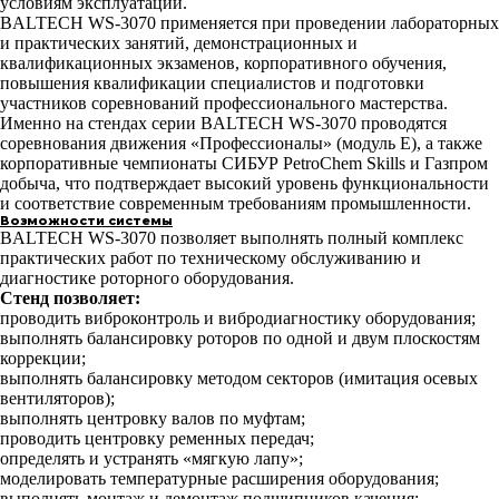
условиям эксплуатации.
BALTECH WS-3070 применяется при проведении лабораторных
и практических занятий, демонстрационных и
квалификационных экзаменов, корпоративного обучения,
повышения квалификации специалистов и подготовки
участников соревнований профессионального мастерства.
Именно на стендах серии BALTECH WS-3070 проводятся
соревнования движения «Профессионалы» (модуль Е), а также
корпоративные чемпионаты СИБУР PetroChem Skills и Газпром
добыча, что подтверждает высокий уровень функциональности
и соответствие современным требованиям промышленности.
Возможности системы
BALTECH WS-3070 позволяет выполнять полный комплекс
практических работ по техническому обслуживанию и
диагностике роторного оборудования.
Стенд позволяет:
проводить виброконтроль и вибродиагностику оборудования;
выполнять балансировку роторов по одной и двум плоскостям
коррекции;
выполнять балансировку методом секторов (имитация осевых
вентиляторов);
выполнять центровку валов по муфтам;
проводить центровку ременных передач;
определять и устранять «мягкую лапу»;
моделировать температурные расширения оборудования;
выполнять монтаж и демонтаж подшипников качения;