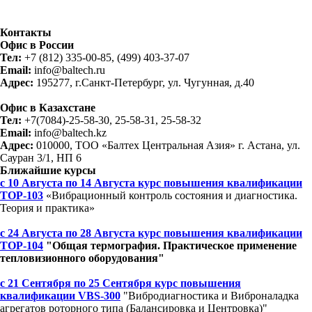
Контакты
Офис в России
Тел:
+7 (812) 335-00-85, (499) 403-37-07
Email:
info@baltech.ru
Адрес:
195277, г.Санкт-Петербург, ул. Чугунная, д.40
Офис в Казахстане
Тел:
+7(7084)-25-58-30, 25-58-31, 25-58-32
Email:
info@baltech.kz
Адрес:
010000, ТОО «Балтех Центральная Азия» г. Астана, ул.
Сауран 3/1, НП 6
Ближайшие курсы
с 10 Августа по 14 Августа курс повышения квалификации
ТОР-103
«Вибрационный контроль состояния и диагностика.
Теория и практика»
с 24 Августа по 28 Августа курс повышения квалификации
ТОР-104
"Общая термография. Практическое применение
тепловизионного оборудования"
с 21 Сентября по 25 Сентября курс повышения
квалификации VBS-300
"Вибродиагностика и Виброналадка
агрегатов роторного типа (Балансировка и Центровка)"