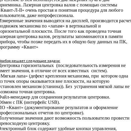
приемника. Лазерная центровка валов с помощью системы
«Квант-Л-II» очень простая и понятная процедура для любого
пользователя, даже непрофессионала.
Измеренные значения выводятся на дисплей, производится расче
подвижек механизма по «лапам» в вертикальной и
горизонтальной плоскости. После того как проведена точная
лазерная центровка валов, результаты запоминаются в памяти
прибора, чтобы позже передать их в общую базу данных на ПК,
программу «Квант»
Прибор решает следующие задачи:
Центровка горизонтальных (последовательность измерения не
имеет значения, в отличие от всех известных систем).
«Мягкая лапа» (дефект крепления механизма, при котором одна
из точек опоры оказывается вне плоскости, на которую
установлен механизм (станина)). Без устранения мягкой лапы не
возможна точная центровка.
Файл-менеджер для сохранения результатов центровки.
Обмен с ПК (интерфейс USB).
ПО «Квант» (документирование результатов и оформление
профессиональных отчетов по центровке).
Полученные значения дают возможность пользователю провести
превосходную центровку.
Электронный блок содержит удобные кнопки управления,