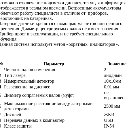
возможно отключение подсветки дисплея, текущая информация
отображается в реальном времени. Встроенные аккумуляторы
облегчают работу специалиста в отличие от приборов,
работающих на батарейках.
Лазерные датчики крепятся с помощью магнитов или цепного
крепления. Диаметр центрируемых валов не имеет значения.
Прибор прост в эксплуатации, и не требует специального
обучения.
Данная система использует метод «обратных индикаторов».
№
Параметр
Значение
1
Число каналов измерения
2
2
Тип лазера
диодный
3
Измерительный детектор
10х10мм
4
Разрешение на дисплее
0,01 мм
не
5
Диаметр сопрягаемых валов (муфт)
ограничен
Максимальное расстояние между лазерными
6
2500 мм
детекторами
7
Дисплей
ЖКИ
8
Передача данных в компьютер
USB
9
Класс защиты
IP-54