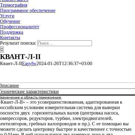
Термография
Программное обеспечение
Услуги
Обучение
Профессионалитет
Поддержка
Контакты
Результат поиска:
КВАНТ-Л-II
Квант-Л-II
Easyfw
2024-01-26T12:36:37+03:00
Описание
Технические характеристики
Назначение и область применения:
«Квант-Л-II» – это усовершенствованная, адаптированная к
российским условиям измерительная система для выверки
соосности двух горизонтальных валов (центровка насоса,
компрессоров, редукторов, турбин, электродвигателей,
вентиляторов, гребных валопроводов и пр.). С ее помощью вы
сможете сделать центровку быстрее и качественнее с точностью
до 0,01мм. В ней используется два лазерных луча и два