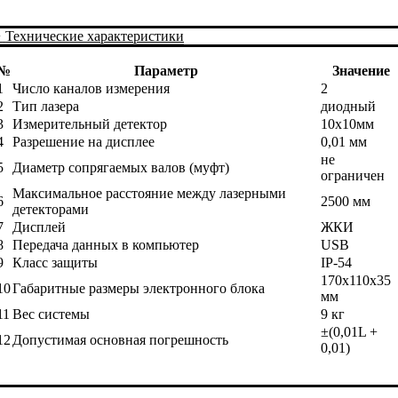
+
Технические характеристики
№
Параметр
Значение
1
Число каналов измерения
2
2
Тип лазера
диодный
3
Измерительный детектор
10х10мм
4
Разрешение на дисплее
0,01 мм
не
5
Диаметр сопрягаемых валов (муфт)
ограничен
Максимальное расстояние между лазерными
6
2500 мм
детекторами
7
Дисплей
ЖКИ
8
Передача данных в компьютер
USB
9
Класс защиты
IP-54
170х110х35
10
Габаритные размеры электронного блока
мм
11
Вес системы
9 кг
±(0,01L +
12
Допустимая основная погрешность
0,01)