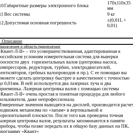
170х110х35
10
Габаритные размеры электронного блока
мм
11
Вес системы
9 кг
±(0,01L +
12
Допустимая основная погрешность
0,01)
+
Описание
Назначение и область применения:
«Квант-Л-II» – это усовершенствованная, адаптированная к
российским условиям измерительная система для выверки
соосности двух горизонтальных валов (центровка насоса,
компрессоров, редукторов, турбин, электродвигателей,
вентиляторов, гребных валопроводов и пр.). С ее помощью вы
сможете сделать центровку быстрее и качественнее с точностью
до 0,01мм. В ней используется два лазерных луча и два
приемника. Лазерная центровка валов с помощью системы
«Квант-Л-II» очень простая и понятная процедура для любого
пользователя, даже непрофессионала.
Измеренные значения выводятся на дисплей, производится расче
подвижек механизма по «лапам» в вертикальной и
горизонтальной плоскости. После того как проведена точная
лазерная центровка валов, результаты запоминаются в памяти
прибора, чтобы позже передать их в общую базу данных на ПК,
программу «Квант»