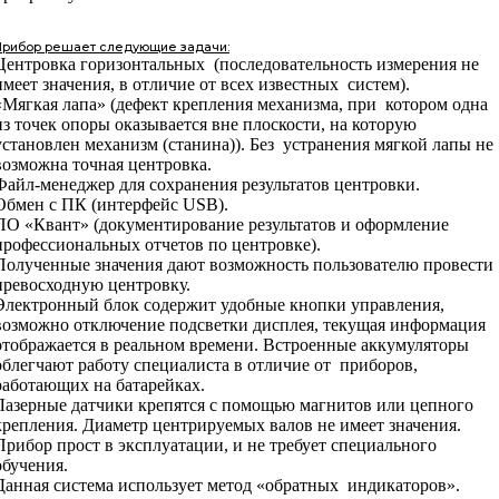
Прибор решает следующие задачи:
Центровка горизонтальных (последовательность измерения не
имеет значения, в отличие от всех известных систем).
«Мягкая лапа» (дефект крепления механизма, при котором одна
из точек опоры оказывается вне плоскости, на которую
установлен механизм (станина)). Без устранения мягкой лапы не
возможна точная центровка.
Файл-менеджер для сохранения результатов центровки.
Обмен с ПК (интерфейс USB).
ПО «Квант» (документирование результатов и оформление
профессиональных отчетов по центровке).
Полученные значения дают возможность пользователю провести
превосходную центровку.
Электронный блок содержит удобные кнопки управления,
возможно отключение подсветки дисплея, текущая информация
отображается в реальном времени. Встроенные аккумуляторы
облегчают работу специалиста в отличие от приборов,
работающих на батарейках.
Лазерные датчики крепятся с помощью магнитов или цепного
крепления. Диаметр центрируемых валов не имеет значения.
Прибор прост в эксплуатации, и не требует специального
обучения.
Данная система использует метод «обратных индикаторов».