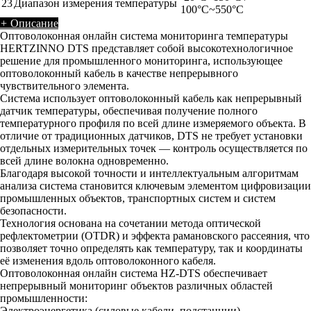
23
Диапазон измерения температуры
100°C~550°C
+
Описание
Оптоволоконная онлайн система мониторинга температуры
HERTZINNO DTS представляет собой высокотехнологичное
решение для промышленного мониторинга, использующее
оптоволоконный кабель в качестве непрерывного
чувствительного элемента.
Система использует оптоволоконный кабель как непрерывный
датчик температуры, обеспечивая получение полного
температурного профиля по всей длине измеряемого объекта. В
отличие от традиционных датчиков, DTS не требует установки
отдельных измерительных точек — контроль осуществляется по
всей длине волокна одновременно.
Благодаря высокой точности и интеллектуальным алгоритмам
анализа система становится ключевым элементом цифровизации
промышленных объектов, транспортных систем и систем
безопасности.
Технология основана на сочетании метода оптической
рефлектометрии (OTDR) и эффекта рамановского рассеяния, что
позволяет точно определять как температуру, так и координаты
её изменения вдоль оптоволоконного кабеля.
Оптоволоконная онлайн система HZ-DTS обеспечивает
непрерывный мониторинг объектов различных областей
промышленности:
Электроэнергетика (силовые кабели, подстанции)