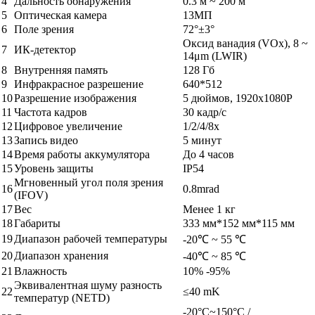
4
Дальность обнаружения
0.3 м ~ 200 м
5
Оптическая камера
13МП
6
Поле зрения
72°±3°
Оксид ванадия (VOx), 8 ~
7
ИК-детектор
14μm (LWIR)
8
Внутренняя память
128 Гб
9
Инфракрасное разрешение
640*512
10
Разрешение изображения
5 дюймов, 1920х1080Р
11
Частота кадров
30 кадр/с
12
Цифровое увеличение
1/2/4/8x
13
Запись видео
5 минут
14
Время работы аккумулятора
До 4 часов
15
Уровень защиты
IP54
Мгновенный угол поля зрения
16
0.8mrad
(IFOV)
17
Вес
Менее 1 кг
18
Габариты
333 мм*152 мм*115 мм
19
Диапазон рабочей температуры
-20℃ ~ 55 ℃
20
Диапазон хранения
-40℃ ~ 85 ℃
21
Влажность
10% -95%
Эквивалентная шуму разность
22
≤40 mK
температур (NETD)
-20°C~150°C /